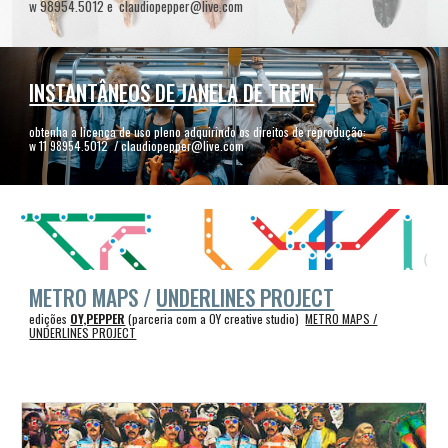
w 98954.5012 e claudiopepper@live.com
INSTANTÂNEOS DE JANELA DE TREM
obtenha a licença de uso pleno adquirindo os direitos de reprodução:
w 11 98954.5012 / claudiopepper@live.com
METRO MAPS /
UNDERLINES PROJECT
edições
OY,PEPPER
(parceria com a OY creative studio)
METRO MAPS /
UNDERLINES PROJECT