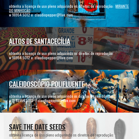
obtenha a licença de uso pleno adquirindo os direitos de reprodução:
MIRANTE
DO MINHOCÃO
w 98954.5012 e claudiopepper@live.com
ALTOS DE SANTACECÍLIA
obtenha a licença de uso pleno adquirindo os direitos de reprodução:
w 98954.5012 e claudiopepper@live.com
CALEIDOSCÓPIO POLIFLUENTE
obtenha a licença de uso pleno adquirindo os direitos de reprodução:
w 11 98954.5012 / claudiopepper@live.com
SAVE THE DATE SEEDS
obtenha licença de uso pleno adquirindo os direitos de reprodução: