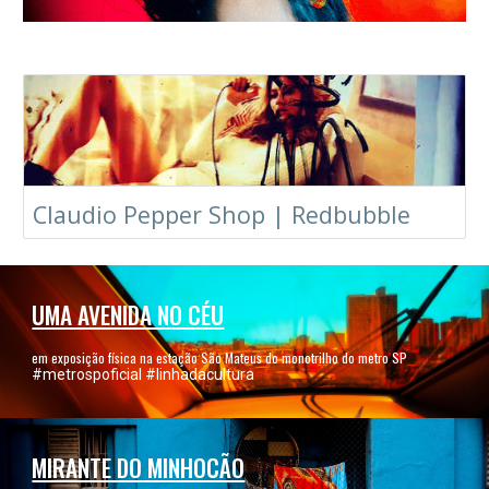
Claudio Pepper Shop | Redbubble
UMA AVENIDA NO CÉU
em exposição física na estação São Mateus do monotrilho do metro SP
#metrospoficial
#linhadacultura
MIRANTE DO MINHOCÃO